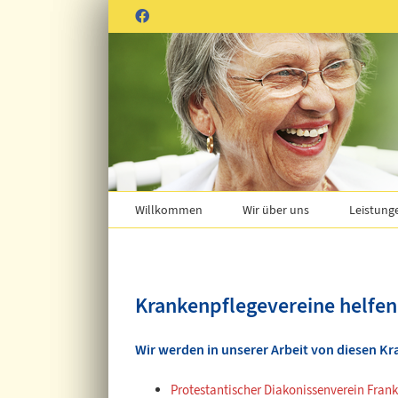
Zum
Facebook
Inhalt
springen
Willkommen
Wir über uns
Leistung
Krankenpflegevereine helfen
Wir werden in unserer Arbeit von diesen Kr
Protestantischer Diakonissenverein Frank