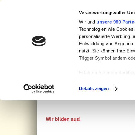
Zum
Facebook
Inhalt
Verantwortungsvoller Um
springen
Wir und
unsere 980 Partn
Technologien wie Cookies,
personalisierte Werbung u
Entwicklung von Angeboten
nutzt. Sie können Ihre Ein
Trigger Symbol ändern ode
Willkommen
Wir über uns
Leistung
Erfahren Sie mehr darüber,
im
Abschnitt Einzelheite
Ausbildung
Details zeigen
Wir verwenden Cookies, um
anbieten zu können und di
zu Ihrer Verwendung unser
Unsere Partner führen die
Wir bilden aus!
bereitgestellt haben oder
Einwilligung zu unseren C