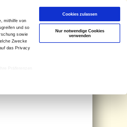
ss
Datenschutzerklärung
Hinweisgebersystem
Cookies zulassen
, mithilfe von
ugreifen und so
Nur notwendige Cookies
orschung sowie
verwenden
welche Zwecke
 auf das Privacy
en & helfen
Ihre Präferenzen
le Medien
ir Informationen
Analysen weiter.
die Sie ihnen
Sie geben