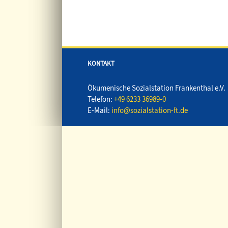
KONTAKT
Ökumenische Sozialstation Frankenthal e.V.
Telefon:
+49 6233 36989-0
E-Mail:
info@sozialstation-ft.de