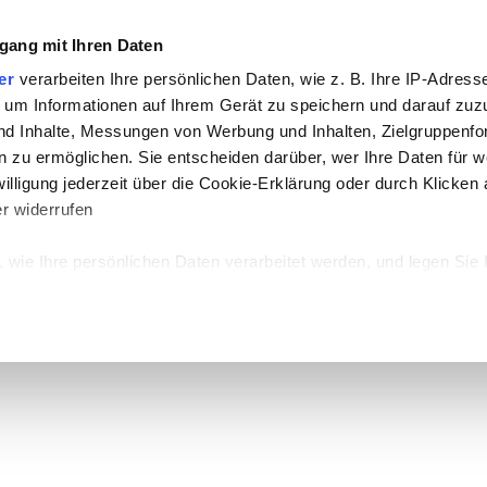
Impressum
Haftungsausschlu
gang mit Ihren Daten
er
verarbeiten Ihre persönlichen Daten, wie z. B. Ihre IP-Adresse
 um Informationen auf Ihrem Gerät zu speichern und darauf zuz
nd Inhalte, Messungen von Werbung und Inhalten, Zielgruppenf
 zu ermöglichen. Sie entscheiden darüber, wer Ihre Daten für 
willigung jederzeit über die Cookie-Erklärung oder durch Klicken
r widerrufen
en
Ausbildung & Karriere
Partner
Kontakt
Spend
 wie Ihre persönlichen Daten verarbeitet werden, und legen Sie 
n
fest.
 Inhalte und Anzeigen zu personalisieren, Funktionen für sozia
e Zugriffe auf unsere Website zu analysieren. Außerdem geben w
er Website an unsere Partner für soziale Medien, Werbung und 
se Informationen möglicherweise mit weiteren Daten zusammen, 
 die sie im Rahmen Ihrer Nutzung der Dienste gesammelt haben. 
ookies, wenn Sie unsere Webseite weiterhin nutzen.